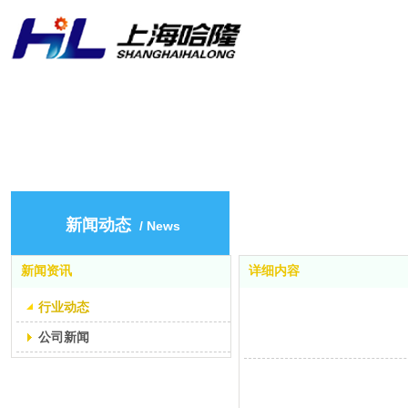
新闻动态
/ News
新闻资讯
详细内容
行业动态
公司新闻