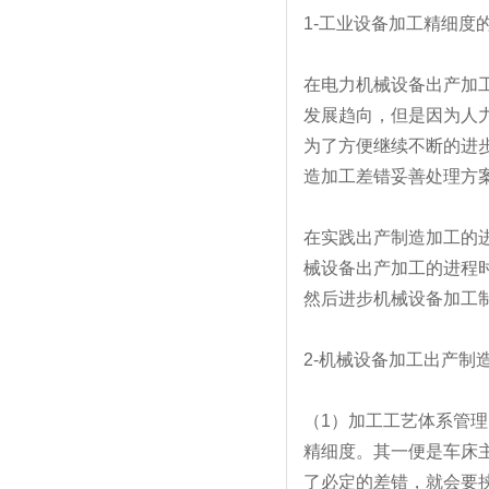
1-工业设备加工精细度
在电力机械设备出产加
发展趋向，但是因为人
为了方便继续不断的进
造加工差错妥善处理方
在实践出产制造加工的
械设备出产加工的进程
然后进步机械设备加工
2-机械设备加工出产制
（1）加工工艺体系管
精细度。其一便是车床
了必定的差错，就会要