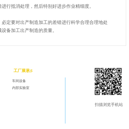
错进行抵消处理，然后特别好进步作业精细度。
，必定要对出产制造加工的差错进行科学合理合理地处
械设备加工出产制造的质量。
工厂展示
更多
车间设备
内部实验室
扫描浏览手机站