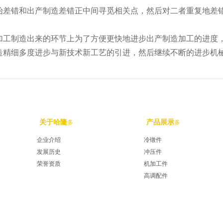
始差错和出产制造差错正中间寻觅相关点，然后对二者重复地差
加工制造出来的环节上为了方便更快地进步出产制造加工的进度
造精细多度进步与新技术新工艺的引进，然后继续不断的进步机
关于哈隆
产品展示
更多
更多
企业介绍
冷镦件
发展历史
冲压件
荣誉资质
机加工件
高调配件