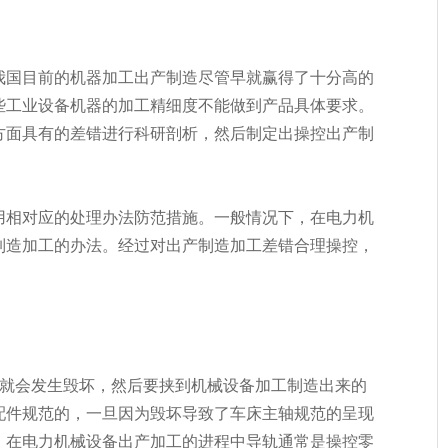
我国目前的机器加工出产制造尽管早就赢得了十分高的
些工业设备机器的加工精细度不能做到产品具体要求。
方面具有的差错进行科研剖析，然后制定出操控出产制
用相对应的处理办法防范措施。一般情况下，在电力机
制造加工的办法。经过对出产制造加工差错合理操控，
件就会发生毁坏，然后要挟到机械设备加工制造出来的
配件规范的，一旦因为毁坏导致了车床主轴规范的呈现
，在电力机械设备出产加工的进程中导轨通常是操控零