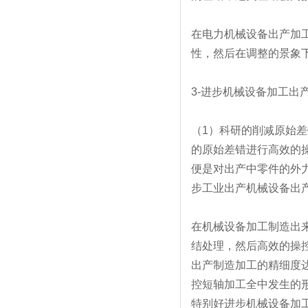
在电力机械设备出产加
性，然后在调整的景象
3-进步机械设备加工出
（1）科研的削减原始
的原始差错进行高效的
便是对出产中零件的外
步工业出产机械设备出
在机械设备加工制造出
结处理，然后高效的操
出产制造加工的精细度
控短轴加工全中发生的
特别好进步机械设备加