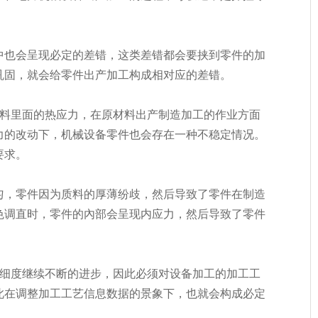
中也会呈现必定的差错，这类差错都会要挟到零件的加
巩固，就会给零件出产加工构成相对应的差错。
质料里面的热应力，在原材料出产制造加工的作业方面
力的改动下，机械设备零件也会存在一种不稳定情况。
要求。
匀，零件因为质料的厚薄纷歧，然后导致了零件在制造
色调直时，零件的內部会呈现内应力，然后导致了零件
精细度继续不断的进步，因此必须对设备加工的加工工
此在调整加工工艺信息数据的景象下，也就会构成必定